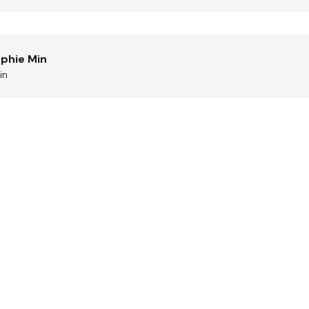
ophie Min
in