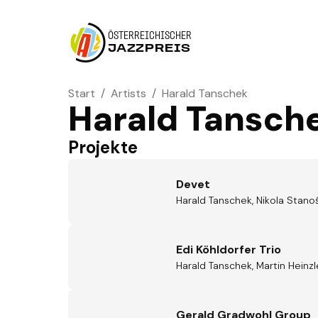
ÖSTERREICHISCHER
JAZZPREIS
Start
/
Artists
/
Harald Tanschek
Harald Tansch
Projekte
Devet
Harald Tanschek, Nikola Stano
Edi Köhldorfer Trio
Harald Tanschek, Martin Heinzl
Gerald Gradwohl Group