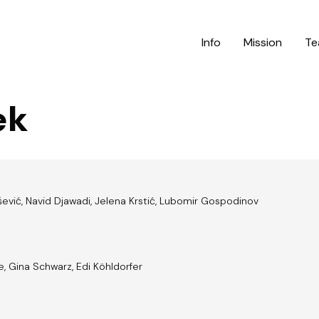
Info
Mission
Te
ek
śević, Navid Djawadi, Jelena Krstić, Lubomir Gospodinov
e, Gina Schwarz, Edi Köhldorfer