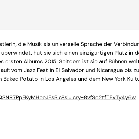
stlerin, die Musik als universelle Sprache der Verbindu
überwindet, hat sie sich einen einzigartigen Platz in d
s ersten Albums 2015. Seitdem ist sie auf Bühnen weltw
auf: vom Jazz Fest in El Salvador und Nicaragua bis z
 Baked Potato in Los Angeles und dem New York Kultur
/5EQSN87PpFKyMHeeJEsBlc?si=Icry-8vfSo2tfTEvTy4y6w