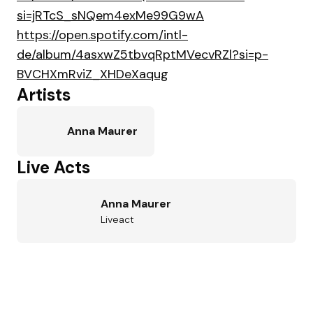
si=jRTcS_sNQem4exMe99G9wA
https://open.spotify.com/intl-
de/album/4asxwZ5tbvqRptMVecvRZl?si=p-
BVCHXmRviZ_XHDeXaqug
Artists
Anna Maurer
Live Acts
Anna Maurer
Liveact