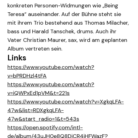
konkreten Personen-Widmungen wie „Being
Teresa“ auseinander. Auf der Bühne steht sie
mit ihrem Trio bestehend aus Thomas Milacher,
bass und Harald Tanschek, drums. Auch ihr
Vater Christian Maurer, sax, wird am geplanten
Album vertreten sein.
Links
https://www.youtube.com/watch?
v=bPRDHzl4tFA
https://www.youtube.com/watch?
v=iQWPxEd1pVM&t=221s
https://www.youtube.com/watch?v=XgkqLFA-
47w&list=RDXgkqLFA-
47w&start_radio=1&t=543s
https://open.spotify.com/intl-
de/album/43uJH0e8Q8DiCR4iHFWazF?