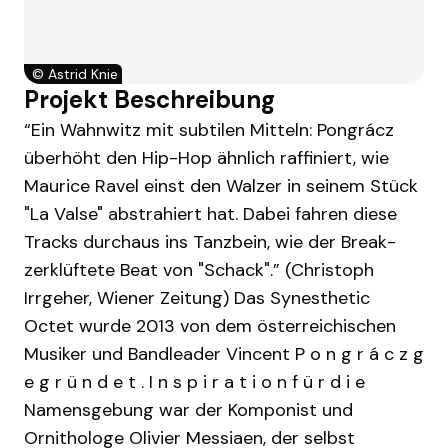
©
Astrid Knie
Projekt Beschreibung
“Ein Wahnwitz mit subtilen Mitteln: Pongrácz
überhöht den Hip-Hop ähnlich raffiniert, wie
Maurice Ravel einst den Walzer in seinem Stück
"La Valse" abstrahiert hat. Dabei fahren diese
Tracks durchaus ins Tanzbein, wie der Break-
zerklüftete Beat von "Schack".” (Christoph
Irrgeher, Wiener Zeitung) Das Synesthetic
Octet wurde 2013 von dem österreichischen
Musiker und Bandleader Vincent P o n g r á c z g
e g r ü n d e t . I n s p i r a t i o n f ü r d i e
Namensgebung war der Komponist und
Ornithologe Olivier Messiaen, der selbst