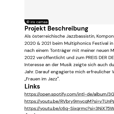
©
iris camaa
Projekt Beschreibung
Als österreichische Jazzbassistin, Kompo
2020 & 2021 beim Multiphonics Festival i
nach einem Tonträger mit meiner neuen M
2022 veröffentlicht und zum PREIS DER 
Interesse an der Musik zeigte sich auch d
Jahr. Darauf engagierte mich erfreuliche
„Frauen im Jazz".
Links
https://open.spotify.com/intl-de/albu
https://youtu.be/RVbry9mycqM?si=vTUn
https://youtu.be/c6q-Sixqrmc?si=3NiX75