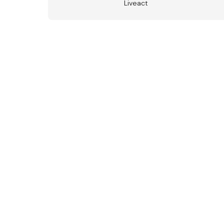
Liveact
Österr