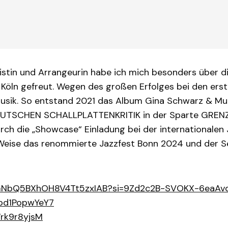
nistin und Arrangeurin habe ich mich besonders über d
n Köln gefreut. Wegen des großen Erfolges bei den ers
usik. So entstand 2021 das Album Gina Schwarz & Mul
DEUTSCHEN SCHALLPLATTENKRITIK in der Sparte GRENZ
urch die „Showcase“ Einladung bei der internationale
r Weise das renommierte Jazzfest Bonn 2024 und der S
m/3GNbQ5BXhOH8V4Tt5zxIAB?si=9Zd2c2B-SVOKX-6eaAv
Ppd1PopwYeY7
Wrk9r8yjsM