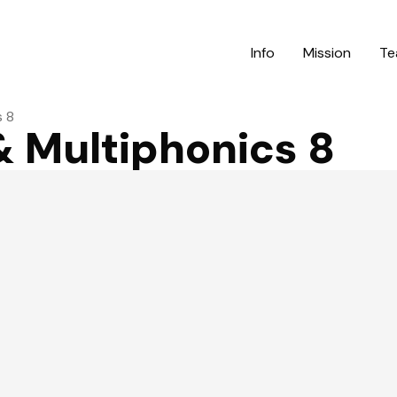
Info
Mission
Te
s 8
& Multiphonics 8