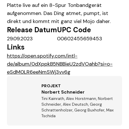
Platte live auf ein 8-Spur Tonbandgerät
aufgenommen. Das Ding atmet, pumpt, ist
direkt und kommt mit ganz viel Mojo daher.
Release Datum
UPC Code
29.09.2023
00602455659453
Links
https://open.spotify.com/intl-
de/album/0dXppkB5NBBieU2zdVOahb?si=o-
eSdM0LR6eeNmSWj3vv6g
PROJEKT
Norbert Schneider
Tini Kainrath, Alex Horstmann, Norbert
Schneider, Alex Deutsch, Georg
Schrattenholzer, Georg Buxhofer, Max
Tschida