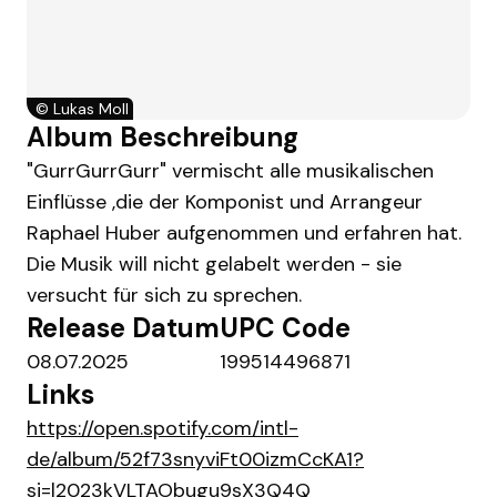
©
Lukas Moll
Album Beschreibung
"GurrGurrGurr" vermischt alle musikalischen
Einflüsse ,die der Komponist und Arrangeur
Raphael Huber aufgenommen und erfahren hat.
Die Musik will nicht gelabelt werden - sie
versucht für sich zu sprechen.
Release Datum
UPC Code
08.07.2025
199514496871
Links
https://open.spotify.com/intl-
de/album/52f73snyviFt00izmCcKA1?
si=l2023kVLTAObugu9sX3Q4Q