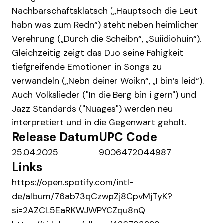
Nachbarschaftsklatsch („Hauptsoch die Leut
habn was zum Redn“) steht neben heimlicher
Verehrung („Durch die Scheibn“, „Suiidiohuin“).
Gleichzeitig zeigt das Duo seine Fähigkeit
tiefgreifende Emotionen in Songs zu
verwandeln („Nebn deiner Woikn“, „I bin’s leid“).
Auch Volkslieder ("In die Berg bin i gern") und
Jazz Standards ("Nuages") werden neu
interpretiert und in die Gegenwart geholt.
Release Datum
UPC Code
25.04.2025
9006472044987
Links
https://open.spotify.com/intl-
de/album/76ab73qCzwpZj8CpvMjTyK?
si=2AZCL5EaRKWJWPYCZqu8nQ