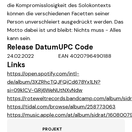
die Kompromisslosigkeit des Solokontexts
können die verschiedenen Facetten seiner
Person unverschleiert ausgedrückt werden. Das
Motto dabei ist und bleibt: Nichts muss - Alles
kann sein.
Release Datum
UPC Code
24.02.2022
EAN 4020796490188
Links
https://open.spotify.com/intl-
de/album/3XZRhcTQJFQiCd678Yx1LN?
si=09klCV-GRj6WeNUtNXvNdw
https://roteweltrecords.bandcamp.com/album/sidr
https://tidal.com/browse/album/258773063
https://music.apple.com/at/album/sidrat/1608007
PROJEKT