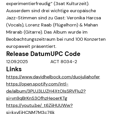
experimentierfreudig“ (3sat Kulturzeit).
Ausserdem sind drei wichtige europäische
Jazz-Stimmen sind zu Gast: Veronika Harcsa
(Vocals), Lorenz Raab (Flügelhorn) & Mahan
Mirarab (Gitarre). Das Album wurde im
Beobachtungszeitraum bei rund 100 Konzerten
europaweit präsentiert.
Release Datum
UPC Code
12.09.2025
ACT 8034-2
Links
https://www.davidhelbock.com/duojuliahofer
https://open.spotify.com/intl-
de/album/3PUJ3LUZH4XtOIsSRVFIu2?
si=vn9qBrKnS3OfhzHeoerKTg
https://youtu.be/_t6ZiiHUUWw?
si=kxvEjHCNM7M3c76k