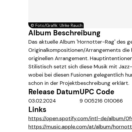
©
Foto/Grafik: Ulrike Rauch
Album Beschreibung
Das aktuelle Album 'Hornotter-Rag' des g
Originalkompositionen/Arrangements die h
originellen Arrangement. Hauptintentionen d
Stilistisch setzt sich diese Musik mit Jaz
wobei bei diesen Fusionen gelegentlich hu
schon in der Projektbeschreibung erklärt.
Release Datum
UPC Code
03.02.2024
9 005216 010066
Links
https://open.spotify.com/intl-de/albu
https://music.apple.com/at/album/hornot