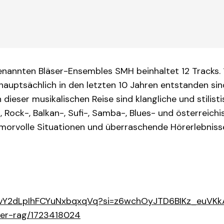
enannten Bläser-Ensembles SMH beinhaltet 12 Tracks. 
auptsächlich in den letzten 10 Jahren entstanden sin
ieser musikalischen Reise sind klangliche und stilistis
z-, Rock-, Balkan-, Sufi-, Samba-, Blues- und österrei
morvolle Situationen und überraschende Hörerlebnisse 
m/0fvY2dLpIhFCYuNxbqxqVq?si=z6wchOyJTD6BIKz_euVK
ter-rag/1723418024