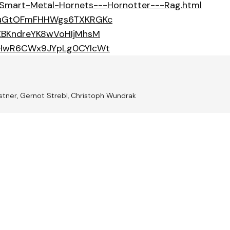
5_Smart-Metal-Hornets---Hornotter---Rag.html
k/3RuGtOFmFHHWgs6TXKRGKc
4JZBKndreYK8wVoHIjMhsM
k/6oHwR6CWx9JYpLg0CYIcWt
stner, Gernot Strebl, Christoph Wundrak