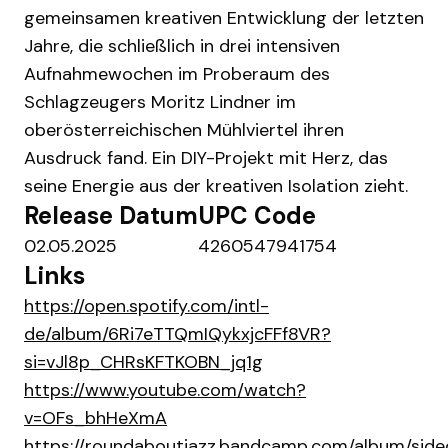
gemeinsamen kreativen Entwicklung der letzten
Jahre, die schließlich in drei intensiven
Aufnahmewochen im Proberaum des
Schlagzeugers Moritz Lindner im
oberösterreichischen Mühlviertel ihren
Ausdruck fand. Ein DIY-Projekt mit Herz, das
seine Energie aus der kreativen Isolation zieht.
Release Datum
UPC Code
02.05.2025
4260547941754
Links
https://open.spotify.com/intl-
de/album/6Ri7eTTQmIQykxjcFFf8VR?
si=vJl8p_CHRsKFTKOBN_jq1g
https://www.youtube.com/watch?
v=OFs_bhHeXmA
https://roundaboutjazz.bandcamp.com/album/side