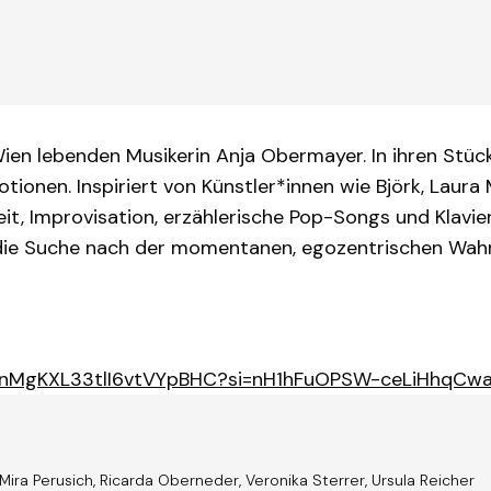
ien lebenden Musikerin Anja Obermayer. In ihren Stücke
tionen. Inspiriert von Künstler*innen wie Björk, Laur
t, Improvisation, erzählerische Pop-Songs und Klavier
f die Suche nach der momentanen, egozentrischen Wahr
m/7gnMgKXL33tlI6vtVYpBHC?si=nH1hFuOPSW-ceLiHhqCw
ira Perusich, Ricarda Oberneder, Veronika Sterrer, Ursula Reicher