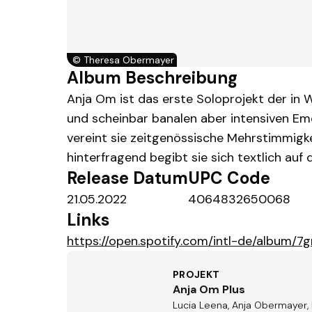
©
Theresa Obermayer
Album Beschreibung
Anja Om ist das erste Soloprojekt der in W
und scheinbar banalen aber intensiven Emo
vereint sie zeitgenössische Mehrstimmigkei
hinterfragend begibt sie sich textlich au
Release Datum
UPC Code
21.05.2022
4064832650068
Links
https://open.spotify.com/intl-de/albu
PROJEKT
Anja Om Plus
Lucia Leena, Anja Obermayer, M