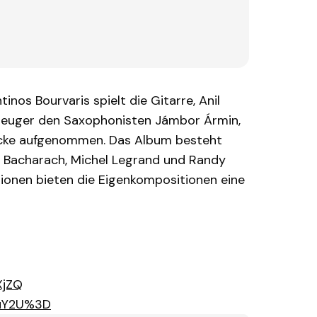
os Bourvaris spielt die Gitarre, Anil
agzeuger den Saxophonisten Jámbor Ármin,
tücke aufgenommen. Das Album besteht
 Bacharach, Michel Legrand und Randy
tionen bieten die Eigenkompositionen eine
XjZQ
VuY2U%3D