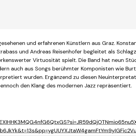
esehenen und erfahrenen Künstlern aus Graz. Konstantin
ontrabass und Andreas Reisenhofer begleitet als Schl
rkenswerter Virtuosität spielt. Die Band hat neun S
ndern auch aus Songs berühmter Komponisten wie Burt
erpretiert wurden. Ergänzend zu diesen Neuinterpreta
e dennoch den Klang des modernen Jazz repräsentiert.
um/2uEXIHHK3MQG4nfG6QtxGS?si=JR59dQjOTNmio65nu5
2ub6JkYk&t=13s&pp=ygUUYXJtaW4gamFtYm9yIGFic2