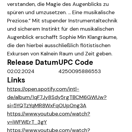
verstanden, die Magie des Augenblicks zu
spüren und umzusetzen. ... Eine musikalische
Preziose.“ Mit stupender Instrumentaltechnik
und sicherem Instinkt für den musikalischen
Augenblick erschafft Sophie Min Klangräume,
die den hierbei ausschließlich flötistischen
Exkursen von Kalnein Raum und Zeit geben.
Release Datum
UPC Code
02.02.2024
4250095886553
Links
https://open.spotify.com/intl-
de/album/1qF7Jy8Sdy5rgTBCM6GWUw?
si=5YQTzYqMR8WxFqOUpOng3A
https://www.youtube.com/watch?
v=iWFWErT_3gY
https://www.youtube.com/watch?