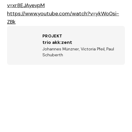
v=xr8EJAyevpM
https://www.youtube.com/watch?v=ykWo0si-
ZBk
PROJEKT
trio akk:zent
Johannes Münzner, Victoria Pfeil, Paul
Schuberth