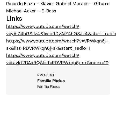
Ricardo Fiuza – Klavier Gabriel Moraes – Gitarre
Michael Acker – E-Bass
Links
https://www.youtube.com/watch?
v=yAiZ4hGSJz4&list=RDyAiZ4hGSJz4&start_radio
https://www.youtube.com/watch?v=VRWkqn6j-
sk&list=RDVRWkqn6j-sk&start_radio=1
https://www.youtube.com/watch?
v=taykt7DAx9Q&list=RDVRWkqn6j-sk&index=10
PROJEKT
Família Pádua
Família Pádua