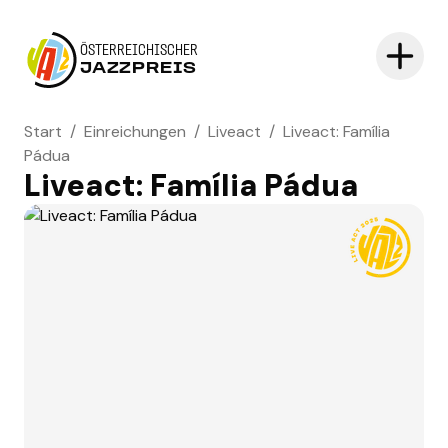
ÖSTERREICHISCHER
JAZZPREIS
Start
/
Einreichungen
/
Liveact
/
Liveact: Família
Pádua
Liveact: Família Pádua