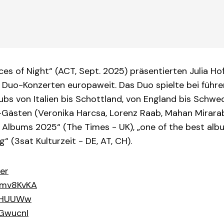
es of Night“ (ACT, Sept. 2025) präsentierten Julia Hof
 Duo-Konzerten europaweit. Das Duo spielte bei führe
lubs von Italien bis Schottland, von England bis Schwe
ästen (Veronika Harcsa, Lorenz Raab, Mahan Mirarab
 Albums 2025“ (The Times - UK), „one of the best albu
“ (3sat Kulturzeit - DE, AT, CH).
er
Fmv8KvKA
iiHUUWw
GwucnI