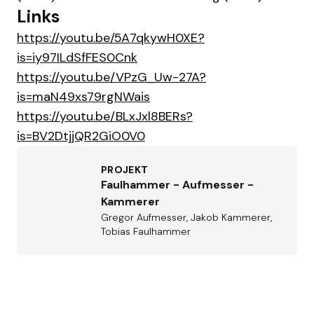
Links
https://youtu.be/5A7qkywH0XE?
is=iy97ILdSfFES0Cnk
https://youtu.be/VPzG_Uw-27A?
is=maN49xs79rgNWais
https://youtu.be/BLxJxl8BERs?
is=BV2DtjjQR2GiO0V0
PROJEKT
Faulhammer - Aufmesser -
Kammerer
Gregor Aufmesser, Jakob Kammerer,
Tobias Faulhammer