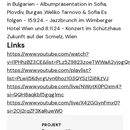
in Bulgarien - Albumpräsentation in Sofia,
Plovdiv, Burgas ,Weliko Tarnovo & Sofia Es
folgen - 15.9.24. - Jazzbrunch im Wimberger
Hotel Wien und 8.11.24 - Konzert im Schützhaus
Zukunft auf der Scmelz, Wien
Links
https://www.youtube.com/watch?
v=I1PHhzBZ3CE&list=PLz5Z9823zoeTWWaA2yjogQ
https://www.youtube.com/playlist?
list=PLwij5KdyrgUyn6hoz103QYSz12iihkzVJ
https://www.youtube.com/live/NWotK0POxm4?
si=QQH8aqkbf5gqg1mc
https://www.youtube.com/live/X42GGynFmx0?
si=2Oj2rqZF3KaRuwW0
PROJEKT