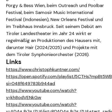
Porgy & Bess Wien, beim Outreach und Poolbar
Festival, beim Samosir Music International
Festival (Indonesien), New Orleans Festival und
im Treibhaus Innsbruck. Seit seinem Debüt am
Tiroler Landestheater im Jahr 24 wirkt er
regelmäßig an Produktionen des Hausers mit,
darunter Hair (2024/2025) und Projekte mit
dem Tiroler Synphonieorchester (2026).
Links
https://www.christophkuntner.com/
https://open.spotify.com/playlist/5CTHs7mpBt5WB
si=048f649783b944ad
https://www.youtube.com/watch?
v=kh8odVENkGw
https://www.youtube.com/watch?
v=AD4gJh7gJZU&list=RDAD4gJh7gJZU&start_radi