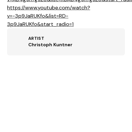
https://www.youtube.com/watch?
v=-3p9JaRUKfo&list=RD-
3p9JaRUKfo&start_radio=1
ARTIST
Christoph Kuntner