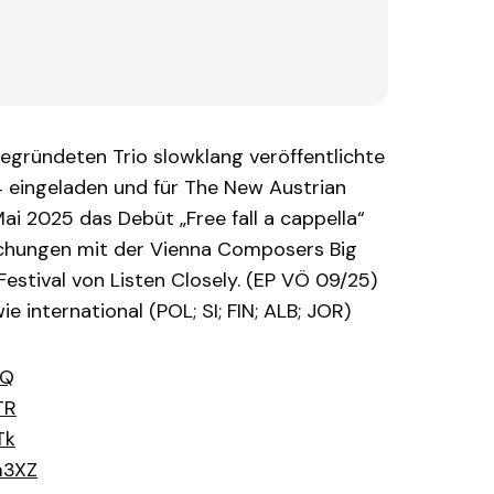
egründeten Trio slowklang veröffentlichte
 eingeladen und für The New Austrian
ai 2025 das Debüt „Free fall a cappella“
lichungen mit der Vienna Composers Big
estival von Listen Closely. (EP VÖ 09/25)
 international (POL; SI; FIN; ALB; JOR)
3Q
TR
Tk
m3XZ