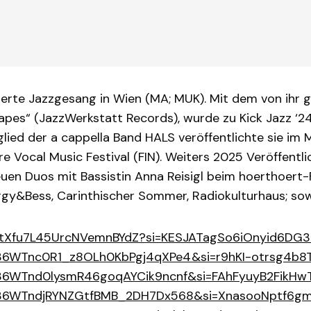
erte Jazzgesang in Wien (MA; MUK). Mit dem von ihr g
es“ (JazzWerkstatt Records), wurde zu Kick Jazz ‘24
ied der a cappella Band HALS veröffentlichte sie im M
e Vocal Music Festival (FIN). Weiters 2025 Veröffent
en Duos mit Bassistin Anna Reisigl beim hoerthoert-F
rgy&Bess, Carinthischer Sommer, Radiokulturhaus; sowie
m/39tXfu7L45UrcNVemnBYdZ?si=KESJATagSo6iOnyid6DG
tjn36WTnc0R1_z8OLh0KbPgj4qXPe4&si=r9hKI-otrsg4b8
tjn36WTnd0lysmR46goqAYCik9ncnf&si=FAhFyuyB2FikHw
gtjn36WTndjRYNZGtfBMB_2DH7Dx568&si=XnasooNptf6g