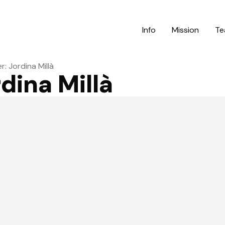
Info
Mission
Te
: Jordina Millà
ina Millà