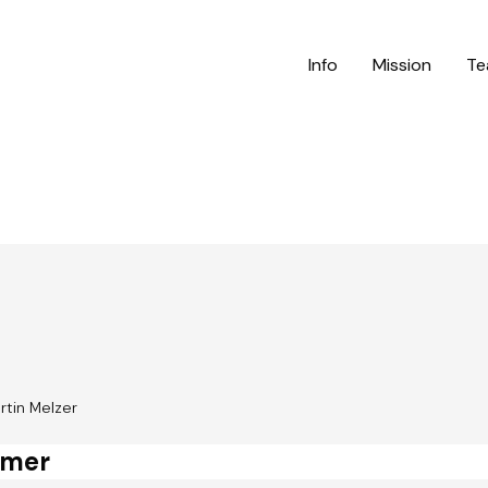
Info
Mission
Te
artin Melzer
omer