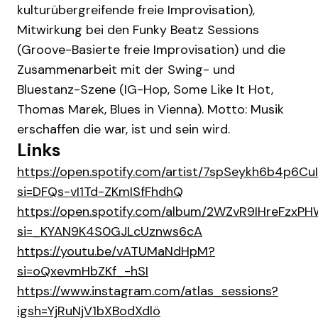
kulturübergreifende freie Improvisation),
Mitwirkung bei den Funky Beatz Sessions
(Groove-Basierte freie Improvisation) und die
Zusammenarbeit mit der Swing- und
Bluestanz-Szene (IG-Hop, Some Like It Hot,
Thomas Marek, Blues in Vienna). Motto: Musik
erschaffen die war, ist und sein wird.
Links
https://open.spotify.com/artist/7spSeykh6b4p6Cu
si=DFQs-vI1Td-ZKmISfFhdhQ
https://open.spotify.com/album/2WZvR9IHreFzx
si=_KYAN9K4S0GJLcUznws6cA
https://youtu.be/vATUMaNdHpM?
si=oQxevmHbZKf_-hSI
https://www.instagram.com/atlas_sessions?
igsh=YjRuNjV1bXBodXdlö