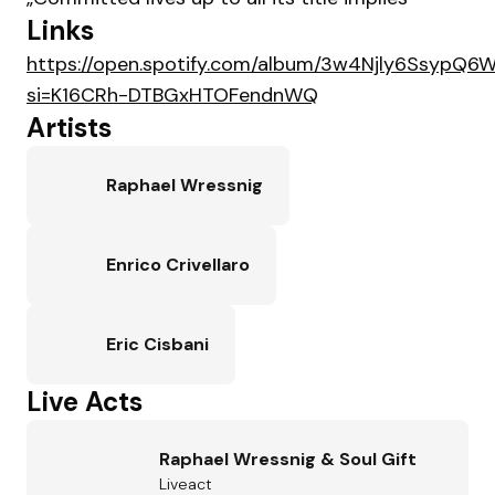
Links
https://open.spotify.com/album/3w4Njly6SsypQ
si=K16CRh-DTBGxHTOFendnWQ
Artists
Raphael Wressnig
Enrico Crivellaro
Eric Cisbani
Live Acts
Raphael Wressnig & Soul Gift
Liveact