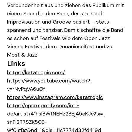
Verbundenheit aus und ziehen das Publikum mit
einem Sound in den Bann, der stark auf
Improvisation und Groove basiert – stets
spannend und tanzbar. Damit schaffte die Band
es schon auf Festivals wie dem Open Jazz
Vienna Festival, dem Donauinselfest und zu
Most & Jazz.
Links
https://katatropic.com/
https://www.youtube.com/watch?
v=rNyPqVA6u0Y
https://www.instagram.com/katatropic
https://open.spotify.com/intl-
de/artist/41hslBWtNEHz2BEj45eKJc?si=-
snFl2T7SZK50B-
wf0jgBg&nd=1&dlsi=11c7774d32fd419d