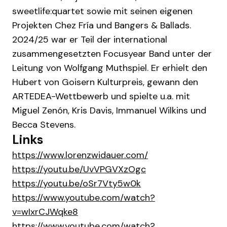
sweetlife:quartet sowie mit seinen eigenen
Projekten Chez Fría und Bangers & Ballads.
2024/25 war er Teil der international
zusammengesetzten Focusyear Band unter der
Leitung von Wolfgang Muthspiel. Er erhielt den
Hubert von Goisern Kulturpreis, gewann den
ARTEDEA-Wettbewerb und spielte u.a. mit
Miguel Zenón, Kris Davis, Immanuel Wilkins und
Becca Stevens.
Links
https://www.lorenzwidauer.com/
https://youtu.be/UvVPGVXzOgc
https://youtu.be/oSr7Vty5w0k
https://www.youtube.com/watch?
v=wIxrCJWqke8
https://www.youtube.com/watch?