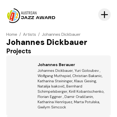
AUSTRIAN
JAZZ AWARD
Home
/
Artists
/
Johannes Dickbauer
Johannes Dickbauer
Projects
Johannes Berauer
Johannes Dickbauer, Yuri Goloubev ,
Wolfgang Muthspiel, Christian Bakanic,
Katharina Steininger, Klaus Gesing,
Natalija Isaković, Bernhard
Schimpelsberger, Kirill Kobantschenko,
Florian Eggner , Damir Oraščanin,
Katharina Henríquez, Marta Potulska,
Gwilym Simcock