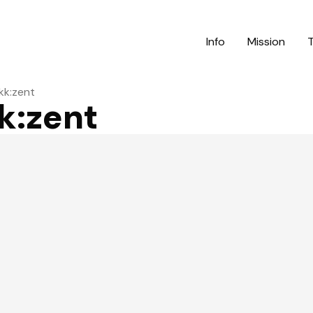
Info
Mission
akk:zent
kk:zent