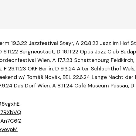
 19.3.22 Jazzfestival Steyr, A 20.8.22 Jazz im Hof St
, D 6.11.22 Bergneustadt, D 16.11.22 Opus Jazz Club Budap
ordeonfestival Wien, A 17.7.23 Schattenburg Feldkirch, 
es, F 29.11.23 ÖKF Berlin, D 9.3.24 Alter Schlachthof We
ekend w/ Tomáš Novák, BEL 22.6.24 Lange Nacht der Büh
9.24 Das Dorf Wien, A 8.11.24 Café Museum Passau, D 10
G8vgxhE
N37RXbVQ
h5An7C6Q
JAyevpM