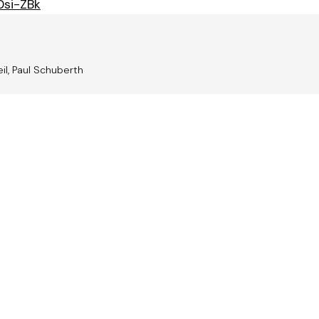
si-ZBk
il, Paul Schuberth