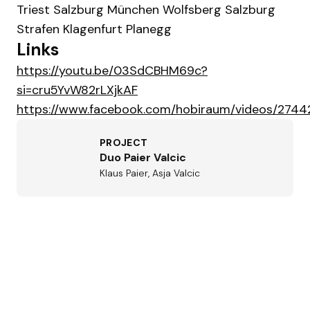
Triest Salzburg München Wolfsberg Salzburg
Strafen Klagenfurt Planegg
Links
https://youtu.be/03SdCBHM69c?
si=cru5YvW82rLXjkAF
https://www.facebook.com/hobiraum/videos/274
PROJECT
Duo Paier Valcic
Klaus Paier, Asja Valcic