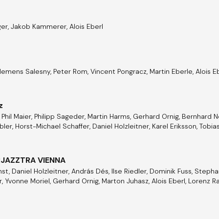
nger, Jakob Kammerer, Alois Eberl
Clemens Salesny, Peter Rom, Vincent Pongracz, Martin Eberle, Alois Eb
z
Phil Maier, Philipp Sageder, Martin Harms, Gerhard Ornig, Bernhard Nol
er, Horst-Michael Schaffer, Daniel Holzleitner, Karel Eriksson, Tobia
ORJAZZTRA VIENNA
st, Daniel Holzleitner, András Dés, Ilse Riedler, Dominik Fuss, Stepha
 Yvonne Moriel, Gerhard Ornig, Marton Juhasz, Alois Eberl, Lorenz Ra